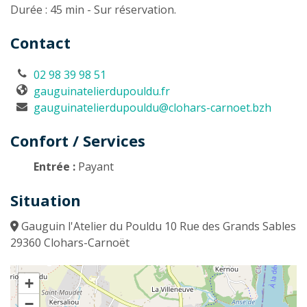
Durée : 45 min - Sur réservation.
Contact
02 98 39 98 51
gauguinatelierdupouldu.fr
gauguinatelierdupouldu@clohars-carnoet.bzh
Confort / Services
Entrée :
Payant
Situation
Gauguin l'Atelier du Pouldu 10 Rue des Grands Sables
29360 Clohars-Carnoët
+
−