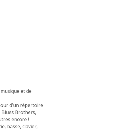
e musique et de
tour d’un répertoire
 Blues Brothers,
tres encore !
e, basse, clavier,