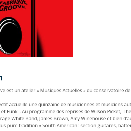
n
n
ve est un atelier « Musiques Actuelles » du conservatoire d
ectif accueille une quinzaine de musiciennes et musiciens au
l et Funk… Au programme des reprises de Wilson Picket, The
erage White Band, James Brown, Amy Winehouse et bien d’au
us pure tradition « South American : section guitares, batteri