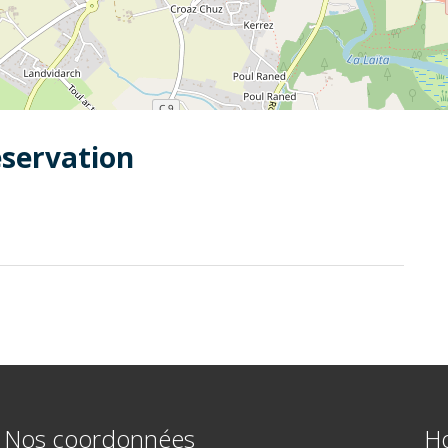
éservation
Nos coordonnées
Ho