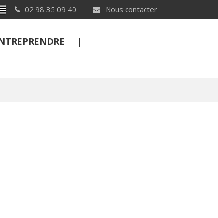
Breton
02 98 35 09 40
Nous contacter
 ENTREPRENDRE
FERMER