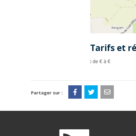
Tarifs et r
:
de € à €
Partager sur :