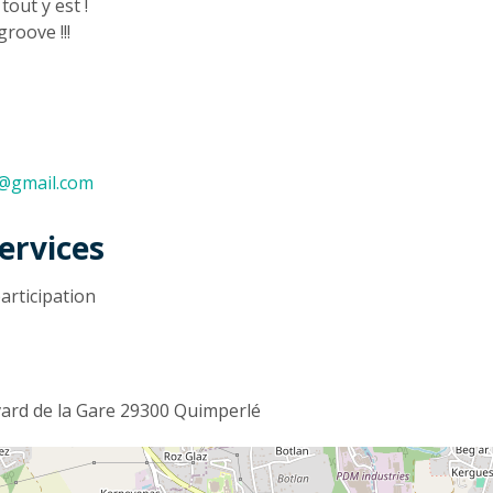
tout y est !
groove !!!
ie@gmail.com
ervices
articipation
ard de la Gare 29300 Quimperlé