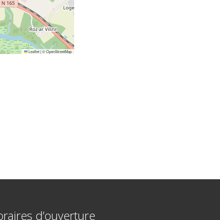
Leaflet
|
©
OpenStreetMap
raires d’ouverture