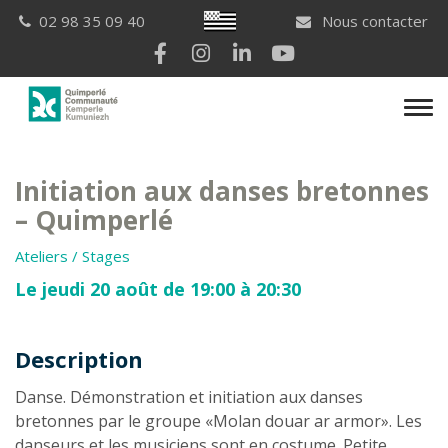
Gestion des traceurs
Breton
02 98 35 09 40
Nous contacter
Lien vers le compte Facebook
Lien vers le compte Instagram
Lien vers le compte Linkedi
Lien vers la chaîne Yo
Men
Initiation aux danses bretonnes
– Quimperlé
Ateliers / Stages
Le jeudi 20 août de 19:00 à 20:30
Description
Description
Danse. Démonstration et initiation aux danses
bretonnes par le groupe «Molan douar ar armor». Les
danseurs et les musiciens sont en costume. Petite