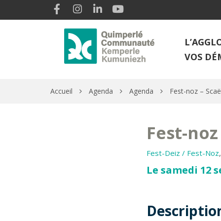
Gestion des traceurs
Lien vers le compte Facebook
Lien vers le compte Instagram
Lien vers le compte Linkedin
Lien vers la chaîne Youtube
L’AGGL
VOS DÉ
Accueil
Agenda
Agenda
Fest-noz – Scaë
Fest-noz
Fest-Deiz / Fest-Noz
Le samedi 12 s
Descriptio