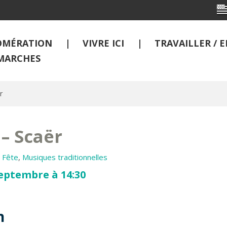
OMÉRATION
VIVRE ICI
TRAVAILLER /
MARCHES
r
 – Scaër
,
Fête
,
Musiques traditionnelles
eptembre à 14:30
n