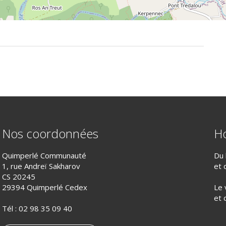
Nos coordonnées
Ho
Quimperlé Communauté
Du 
1, rue Andreï Sakharov
et 
CS 20245
29394 Quimperlé Cedex
Le 
et 
Tél :
02 98 35 09 40