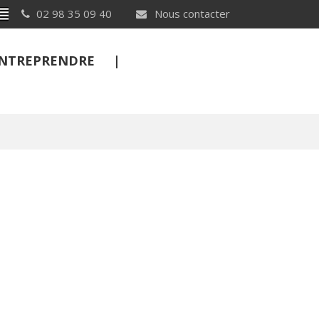
Breton
02 98 35 09 40
Nous contacter
 ENTREPRENDRE
FERMER