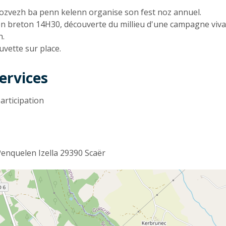
n
ozvezh ba penn kelenn organise son fest noz annuel.
n breton 14H30, découverte du millieu d'une campagne viva
h.
uvette sur place.
ervices
articipation
Penquelen Izella 29390 Scaër