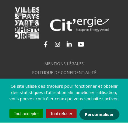
Lien vers le compte Facebook
Lien vers le compte Instagram
Lien vers le compte Linkedi
Lien vers la chaîne Yo
MENTIONS LÉGALES
POLITIQUE DE CONFIDENTIALITÉ
GÉRER MES COOKIES
Ce site utilise des traceurs pour fonctionner et obtenir
PLAN DU SITE
des statistiques d'utilisation afin améliorer l'utilisation,
vous pouvez contrôler ceux que vous souhaitez activer.
CRÉDITS
ACCESSIBILITÉ : NON CONFORME
Tout accepter
Tout refuser
Personnaliser