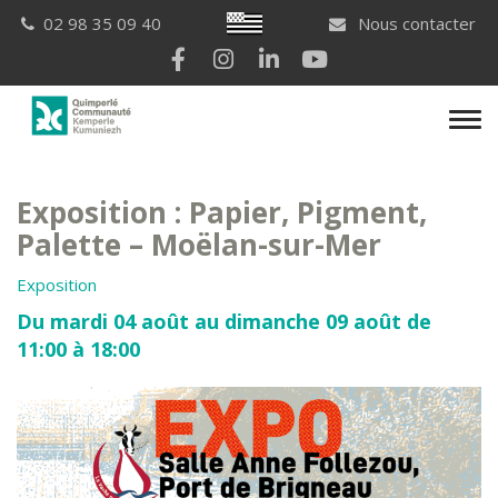
Gestion des traceurs
Breton
02 98 35 09 40
Nous contacter
Lien vers le compte Facebook
Lien vers le compte Instagram
Lien vers le compte Linkedi
Lien vers la chaîne Yo
Men
Exposition : Papier, Pigment,
Palette – Moëlan-sur-Mer
Exposition
Du mardi 04 août au dimanche 09 août de
11:00 à 18:00