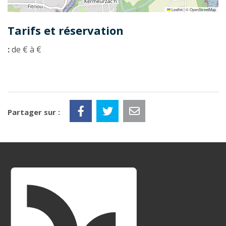
Leaflet
|
©
OpenStreetMap
Tarifs et réservation
:
de € à €
Partager sur :