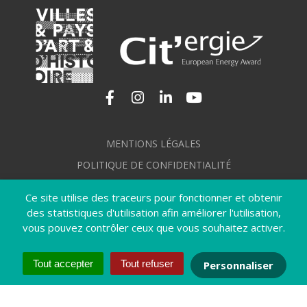
Lien vers le compte Facebook
Lien vers le compte Instagram
Lien vers le compte Linkedi
Lien vers la chaîne Yo
MENTIONS LÉGALES
POLITIQUE DE CONFIDENTIALITÉ
GÉRER MES COOKIES
Ce site utilise des traceurs pour fonctionner et obtenir
PLAN DU SITE
des statistiques d'utilisation afin améliorer l'utilisation,
vous pouvez contrôler ceux que vous souhaitez activer.
CRÉDITS
ACCESSIBILITÉ : NON CONFORME
Tout accepter
Tout refuser
Personnaliser