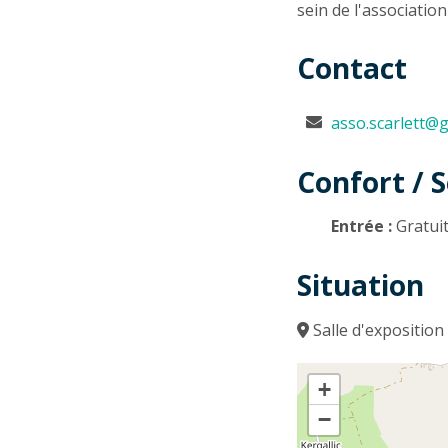
sein de l'associatio
Contact
asso.scarlett@
Confort / S
Entrée :
Gratui
Situation
Salle d'expositio
+
−