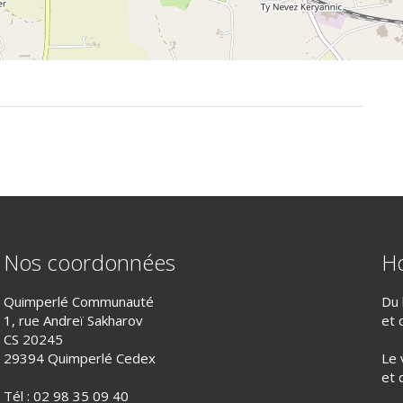
Nos coordonnées
Ho
Quimperlé Communauté
Du 
1, rue Andreï Sakharov
et 
CS 20245
29394 Quimperlé Cedex
Le 
et 
Tél :
02 98 35 09 40