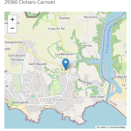
29360 Clohars-Carnoët
+
−
Leaflet
|
©
OpenStreetMap