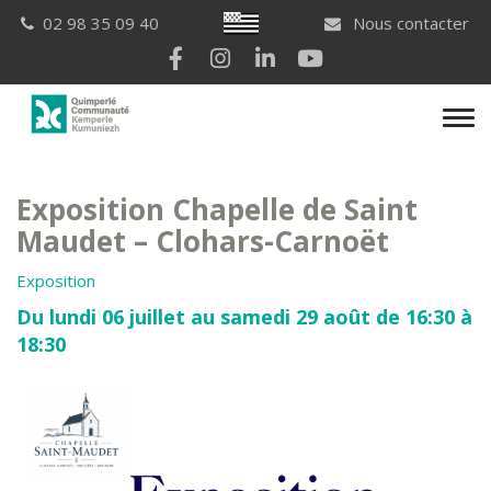
Gestion des traceurs
Breton
02 98 35 09 40
Nous contacter
Lien vers le compte Facebook
Lien vers le compte Instagram
Lien vers le compte Linkedi
Lien vers la chaîne Yo
Men
Exposition Chapelle de Saint
Maudet – Clohars-Carnoët
Exposition
Du lundi 06 juillet au samedi 29 août de 16:30 à
18:30