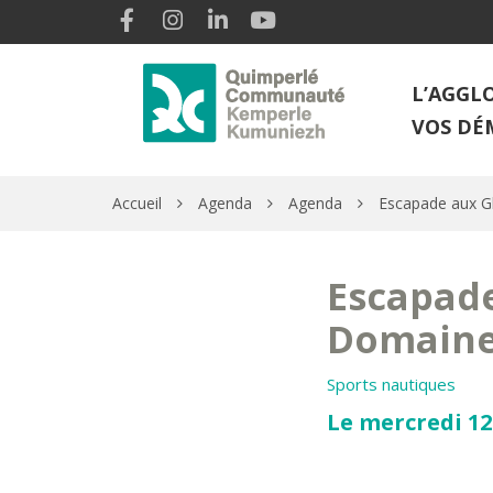
Gestion des traceurs
Lien vers le compte Facebook
Lien vers le compte Instagram
Lien vers le compte Linkedin
Lien vers la chaîne Youtube
L’AGGL
VOS DÉ
Accueil
Agenda
Agenda
Escapade aux G
Escapade
Domaine
Sports nautiques
Le mercredi 12 