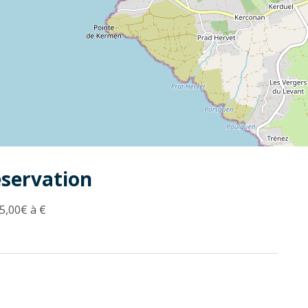
éservation
5,00€ à €