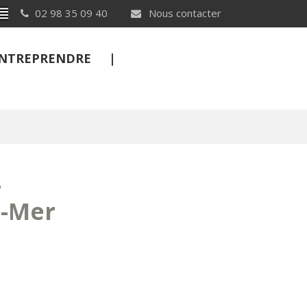
Breton
02 98 35 09 40
Nous contacter
 ENTREPRENDRE
FERMER
–
r-Mer