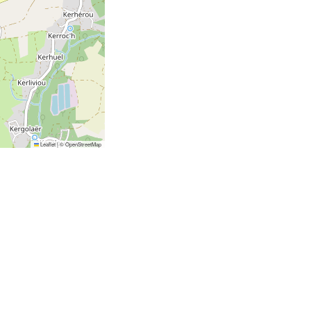
Leaflet
|
©
OpenStreetMap