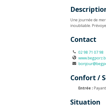
Descriptio
Descriptio
Une journée de mer 
inoubliable. Prévoyez
Contact
02 98 71 07 98
www.begporz.b
bonjour@begpo
Confort / S
Entrée :
Payan
Situation