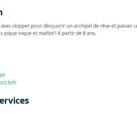
n
n
avec skipper pour découvrir un archipel de rêve et passer 
 pique-nique et maillot ! A partir de 8 ans.
zh
rz.bzh
ervices
t