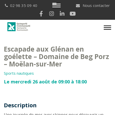
Gestion des traceurs
Breton
02 98 35 09 40
Nous contacter
Lien vers le compte Facebook
Lien vers le compte Instagram
Lien vers le compte Linkedi
Lien vers la chaîne Yo
Men
Escapade aux Glénan en
goélette – Domaine de Beg Porz
– Moëlan-sur-Mer
Sports nautiques
Le mercredi 26 août de 09:00 à 18:00
Description
Description
Une journée de mer avec skipper pour découvrir un