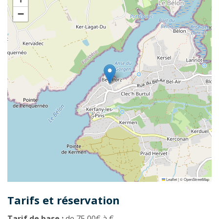
−
Leaflet
|
©
OpenStreetMap
Tarifs et réservation
Tarif de base :
de 75,00€ à €