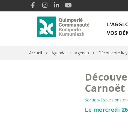
Gestion des traceurs
Lien vers le compte Facebook
Lien vers le compte Instagram
Lien vers le compte Linkedin
Lien vers la chaîne Youtube
L’AGGL
VOS DÉ
Accueil
Agenda
Agenda
Découverte kay
Découver
Carnoët
Sorties/Excursions e
Le mercredi 26 