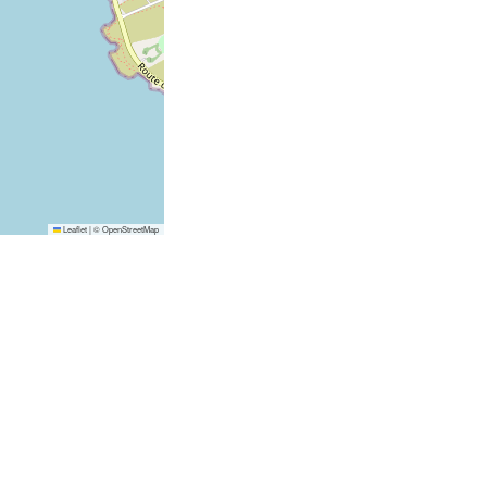
Leaflet
|
©
OpenStreetMap