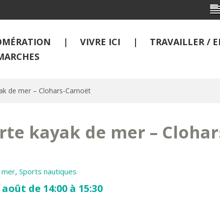
OMÉRATION
VIVRE ICI
TRAVAILLER /
MARCHES
ak de mer – Clohars-Carnoët
te kayak de mer – Clohar
n mer
,
Sports nautiques
août de 14:00 à 15:30