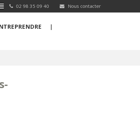
Breton
02 98 35 09 40
Nous contacter
 ENTREPRENDRE
FERMER
s-