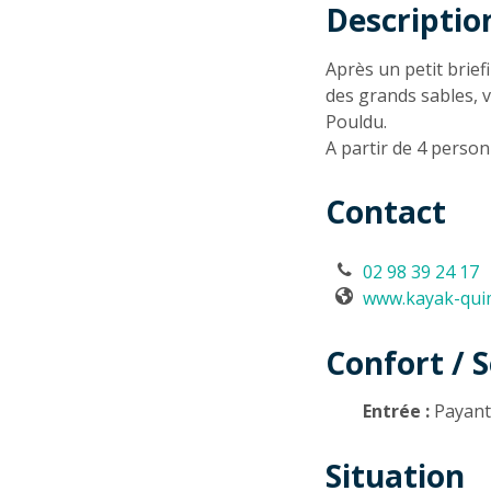
Descriptio
Descriptio
Après un petit brie
des grands sables, v
Pouldu.
A partir de 4 person
Contact
02 98 39 24 17
www.kayak-quim
Confort / S
Entrée :
Payan
Situation