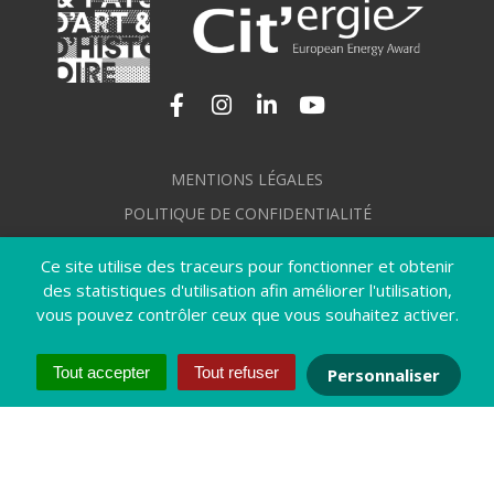
Lien vers le compte Facebook
Lien vers le compte Instagram
Lien vers le compte Linkedi
Lien vers la chaîne Yo
MENTIONS LÉGALES
POLITIQUE DE CONFIDENTIALITÉ
GÉRER MES COOKIES
Ce site utilise des traceurs pour fonctionner et obtenir
PLAN DU SITE
des statistiques d'utilisation afin améliorer l'utilisation,
vous pouvez contrôler ceux que vous souhaitez activer.
CRÉDITS
ACCESSIBILITÉ : NON CONFORME
Tout accepter
Tout refuser
Personnaliser