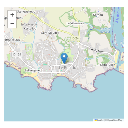
+
−
Leaflet
|
©
OpenStreetMap