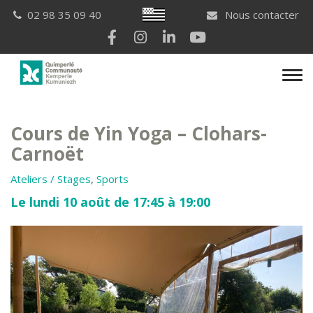
Gestion des traceurs
Breton
02 98 35 09 40
Nous contacter
Lien vers le compte Facebook
Lien vers le compte Instagram
Lien vers le compte Linkedi
Lien vers la chaîne Yo
Men
Cours de Yin Yoga – Clohars-
Carnoët
Ateliers / Stages
,
Sports
Le lundi 10 août de 17:45 à 19:00