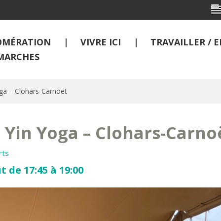
OMÉRATION
VIVRE ICI
TRAVAILLER /
MARCHES
ga – Clohars-Carnoët
 Yin Yoga – Clohars-Carno
rts
t de 17:45 à 19:00