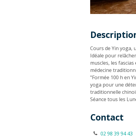
Descriptio
Descriptio
Cours de Yin yoga, u
Idéale pour relâcher
muscles, les fascias
médecine traditionne
"Formée 100 h en Yi
yoga pour une déten
traditionnelle chino
Séance tous les Lun
Contact
02 98 39 94 43