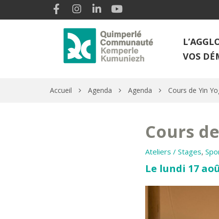
Gestion des traceurs
Lien vers le compte Facebook
Lien vers le compte Instagram
Lien vers le compte Linkedin
Lien vers la chaîne Youtube
L’AGGL
VOS DÉ
Accueil
Agenda
Agenda
Cours de Yin Yo
Cours de
Ateliers / Stages
,
Spo
Le lundi 17 aoû