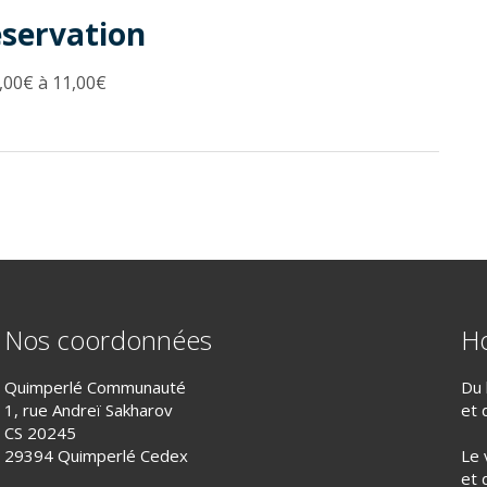
éservation
,00€ à 11,00€
Nos coordonnées
Ho
Quimperlé Communauté
Du 
1, rue Andreï Sakharov
et 
CS 20245
29394 Quimperlé Cedex
Le 
et 