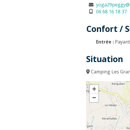
yoga29peggy@
06 68 16 18 37
Confort / S
Entrée :
Payan
Situation
Camping Les Grand
+
−