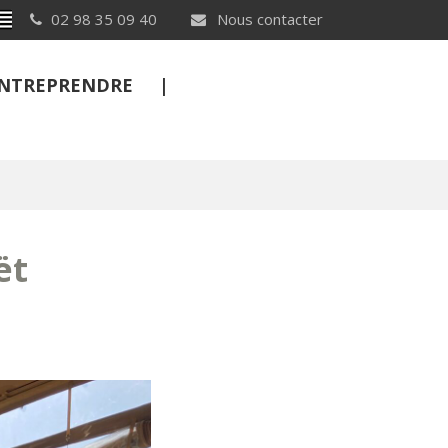
Breton
02 98 35 09 40
Nous contacter
 ENTREPRENDRE
FERMER
ët