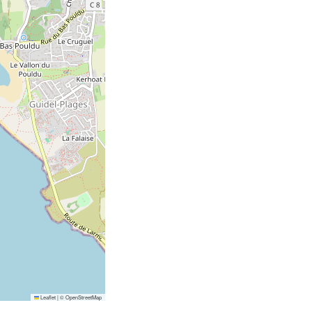
Leaflet
|
©
OpenStreetMap