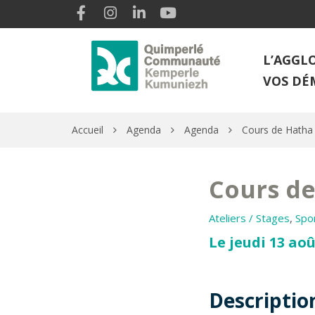
Gestion des traceurs
Lien vers le compte Facebook
Lien vers le compte Instagram
Lien vers le compte Linkedin
Lien vers la chaîne Youtube
L’AGGL
VOS DÉ
Accueil
Agenda
Agenda
Cours de Hatha
Cours de
Ateliers / Stages
,
Spo
Le jeudi 13 aoû
Descriptio