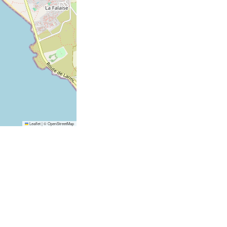
Leaflet
|
©
OpenStreetMap