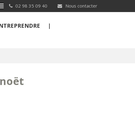
Breton
02 98 35 09 40
Nous contacter
 ENTREPRENDRE
FERMER
rnoët