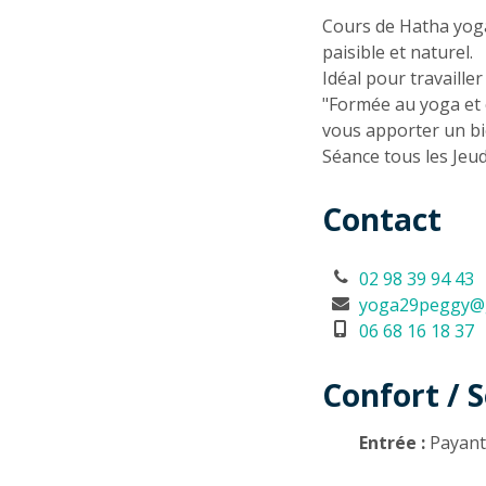
Descriptio
Cours de Hatha yoga
paisible et naturel.
Idéal pour travailler
"Formée au yoga et 
vous apporter un bi
Séance tous les Jeud
Contact
02 98 39 94 43
yoga29peggy@
06 68 16 18 37
Confort / S
Entrée :
Payan