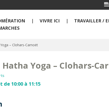
OMÉRATION
VIVRE ICI
TRAVAILLER /
MARCHES
 Yoga – Clohars-Carnoët
 Hatha Yoga – Clohars-Ca
rts
t de 10:00 à 11:15
n