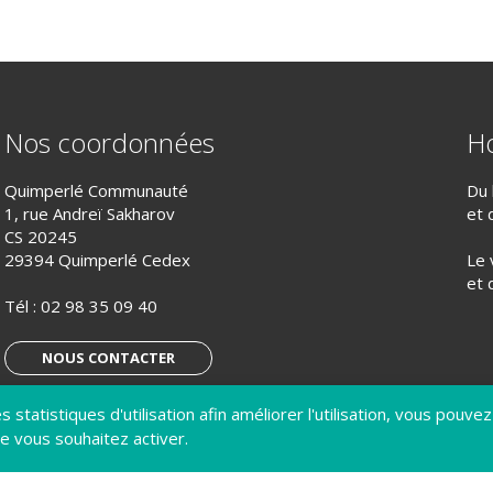
Nos coordonnées
Ho
Quimperlé Communauté
Du 
1, rue Andreï Sakharov
et 
CS 20245
29394 Quimperlé Cedex
Le 
et 
Tél :
02 98 35 09 40
NOUS CONTACTER
 statistiques d'utilisation afin améliorer l'utilisation, vous pouvez
S’ABONNER À LA LETTRE D’INFO
e vous souhaitez activer.
IQUE DE CONFIDENTIALITÉ
GÉRER MES COOKIES