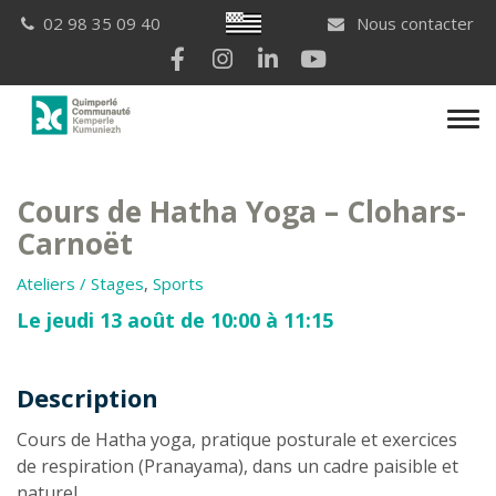
Gestion des traceurs
Breton
02 98 35 09 40
Nous contacter
Lien vers le compte Facebook
Lien vers le compte Instagram
Lien vers le compte Linkedi
Lien vers la chaîne Yo
Men
Cours de Hatha Yoga – Clohars-
Carnoët
Ateliers / Stages
,
Sports
Le jeudi 13 août de 10:00 à 11:15
Description
Description
Cours de Hatha yoga, pratique posturale et exercices
de respiration (Pranayama), dans un cadre paisible et
naturel.