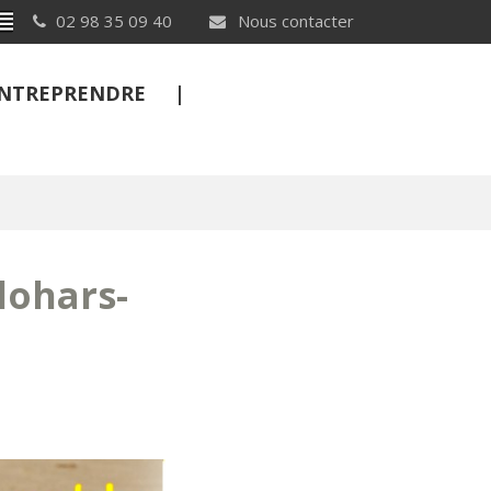
Breton
02 98 35 09 40
Nous contacter
 ENTREPRENDRE
FERMER
lohars-