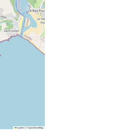
Leaflet
|
©
OpenStreetMap