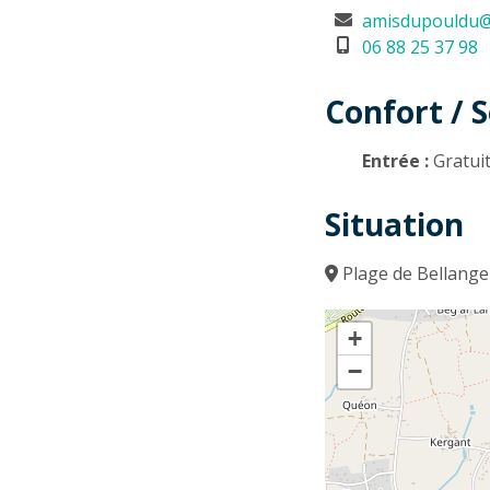
amisdupouldu@
06 88 25 37 98
Confort / S
Entrée :
Gratui
Situation
Plage de Bellange
+
−