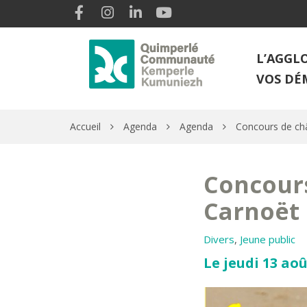
Gestion des traceurs
Lien vers le compte Facebook
Lien vers le compte Instagram
Lien vers le compte Linkedin
Lien vers la chaîne Youtube
L’AGGL
VOS DÉ
Accueil
Agenda
Agenda
Concours de châ
Concours
Carnoët
Divers
,
Jeune public
Le jeudi 13 aoû