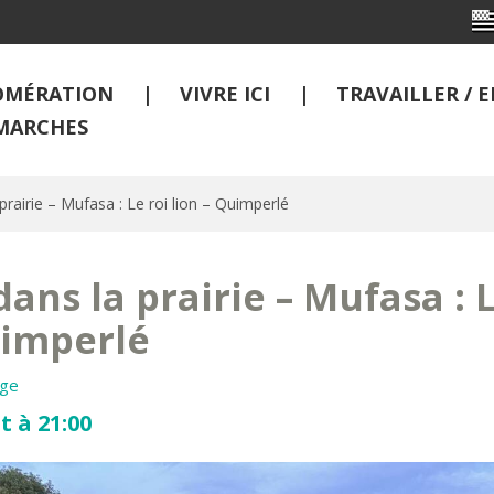
OMÉRATION
VIVRE ICI
TRAVAILLER /
MARCHES
rairie – Mufasa : Le roi lion – Quimperlé
ans la prairie – Mufasa : L
uimperlé
age
t à 21:00