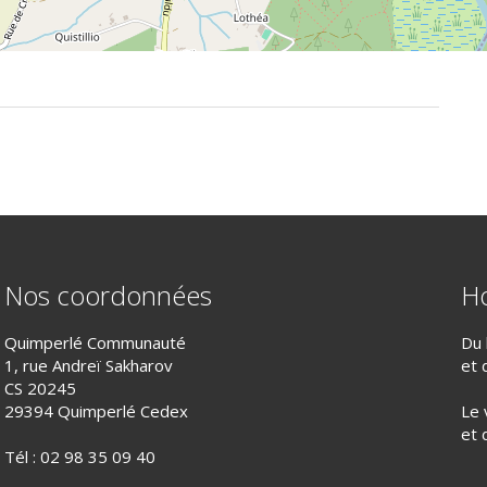
Nos coordonnées
Ho
Quimperlé Communauté
Du 
1, rue Andreï Sakharov
et 
CS 20245
29394 Quimperlé Cedex
Le 
et 
Tél :
02 98 35 09 40