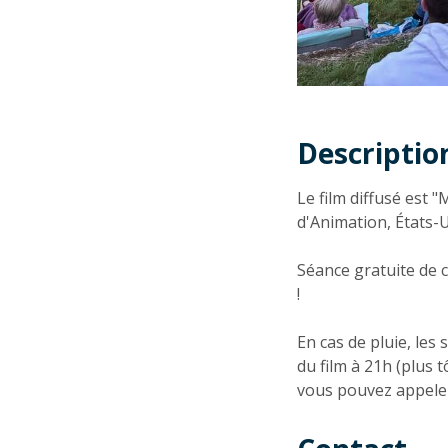
Descriptio
Descriptio
Le film diffusé est "
d'Animation, États-U
Séance gratuite de c
!
En cas de pluie, le
du film à 21h (plus t
vous pouvez appeler