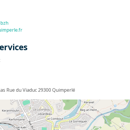
.bzh
uimperle.fr
ervices
t
olas Rue du Viaduc 29300 Quimperlé