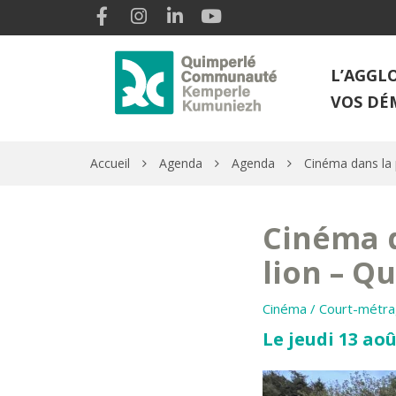
Gestion des traceurs
Lien vers le compte Facebook
Lien vers le compte Instagram
Lien vers le compte Linkedin
Lien vers la chaîne Youtube
L’AGGL
VOS DÉ
Accueil
Agenda
Agenda
Cinéma dans la p
Cinéma d
lion – Q
Cinéma / Court-métr
Le jeudi 13 aoû