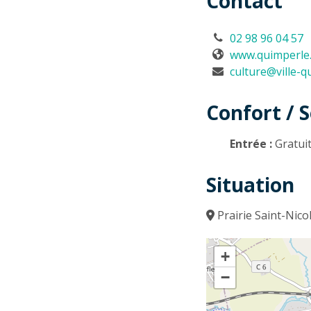
Contact
02 98 96 04 57
www.quimperle
culture@ville-q
Confort / S
Entrée :
Gratui
Situation
Prairie Saint-Nic
+
−