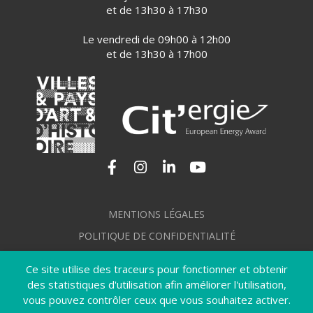
et de 13h30 à 17h30
Le vendredi de 09h00 à 12h00
et de 13h30 à 17h00
Lien vers le compte Facebook
Lien vers le compte Instagram
Lien vers le compte Linkedi
Lien vers la chaîne Yo
MENTIONS LÉGALES
POLITIQUE DE CONFIDENTIALITÉ
GÉRER MES COOKIES
Ce site utilise des traceurs pour fonctionner et obtenir
PLAN DU SITE
des statistiques d'utilisation afin améliorer l'utilisation,
vous pouvez contrôler ceux que vous souhaitez activer.
CRÉDITS