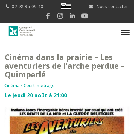
Gestion des traceurs
Breton
02 98 35 09 40
Nous contacter
Lien vers le compte Facebook
Lien vers le compte Instagram
Lien vers le compte Linkedi
Lien vers la chaîne Yo
Men
Cinéma dans la prairie – Les
aventuriers de l’arche perdue –
Quimperlé
Cinéma / Court-métrage
Le jeudi 20 août à 21:00