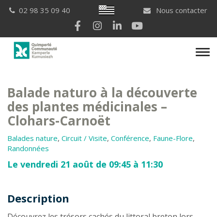
Gestion des traceurs
Breton
02 98 35 09 40
Nous contacter
Lien vers le compte Facebook
Lien vers le compte Instagram
Lien vers le compte Linkedi
Lien vers la chaîne Yo
Men
Balade naturo à la découverte
des plantes médicinales –
Clohars-Carnoët
Balades nature
,
Circuit / Visite
,
Conférence
,
Faune-Flore
,
Randonnées
Le vendredi 21 août de 09:45 à 11:30
Description
Description
Découvrez les trésors cachés du littoral breton lors