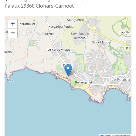
Palaux 29360 Clohars-Carnoët
+
−
Leaflet
|
©
OpenStreetMap