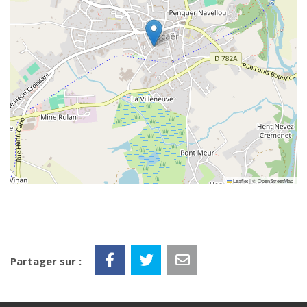
Leaflet
|
©
OpenStreetMap
Partager sur :