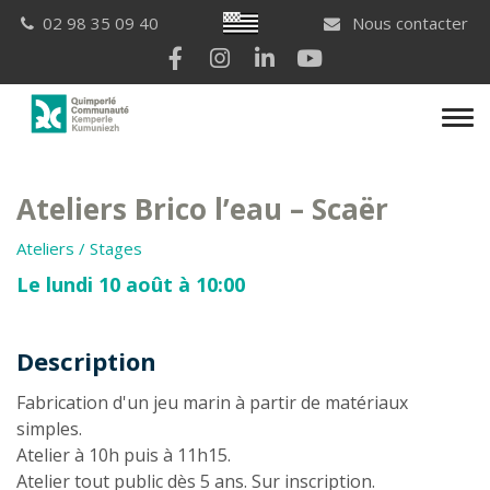
Gestion des traceurs
Breton
02 98 35 09 40
Nous contacter
Lien vers le compte Facebook
Lien vers le compte Instagram
Lien vers le compte Linkedi
Lien vers la chaîne Yo
Men
Ateliers Brico l’eau – Scaër
Ateliers / Stages
Le lundi 10 août à 10:00
Description
Description
Fabrication d'un jeu marin à partir de matériaux
simples.
Atelier à 10h puis à 11h15.
Atelier tout public dès 5 ans. Sur inscription.