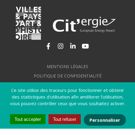
Lien vers le compte Facebook
Lien vers le compte Instagram
Lien vers le compte Linkedi
Lien vers la chaîne Yo
MENTIONS LÉGALES
POLITIQUE DE CONFIDENTIALITÉ
GÉRER MES COOKIES
Ce site utilise des traceurs pour fonctionner et obtenir
PLAN DU SITE
des statistiques d'utilisation afin améliorer l'utilisation,
vous pouvez contrôler ceux que vous souhaitez activer.
CRÉDITS
ACCESSIBILITÉ : NON CONFORME
Tout accepter
Tout refuser
Personnaliser