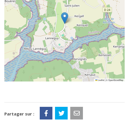
Leaflet
|
©
OpenStreetMap
Partager sur :