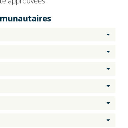
 été approuvées.
mmunautaires