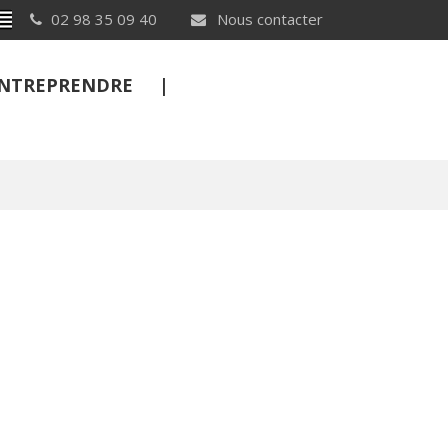
Breton
02 98 35 09 40
Nous contacter
 ENTREPRENDRE
FERMER