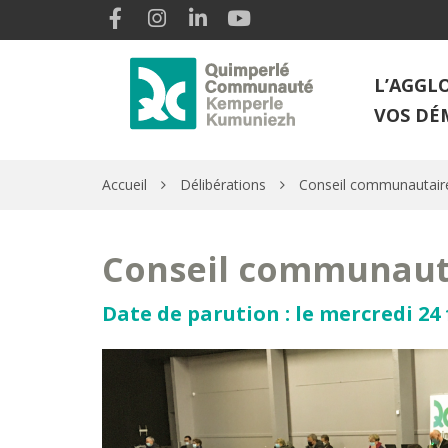
Gestion des traceurs
Lien vers le compte Facebook
Lien vers le compte Instagram
Lien vers le compte Linkedin
Lien vers la chaîne Youtube
L’AGGL
VOS DÉ
Accueil
Délibérations
Conseil communautaire
Conseil communauta
Date de parution : le mercredi 24 