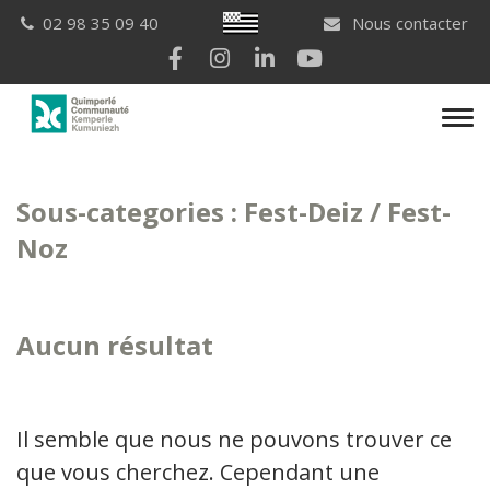
Gestion des traceurs
Breton
02 98 35 09 40
Nous contacter
Lien vers le compte Facebook
Lien vers le compte Instagram
Lien vers le compte Linkedi
Lien vers la chaîne Yo
Men
Sous-categories :
Fest-Deiz / Fest-
Noz
Aucun résultat
Il semble que nous ne pouvons trouver ce
que vous cherchez. Cependant une