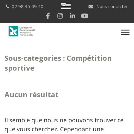
Gestion des traceurs
Breton
02 98 35 09 40
Nous contacter
Lien vers le compte Facebook
Lien vers le compte Instagram
Lien vers le compte Linkedi
Lien vers la chaîne Yo
Men
Sous-categories :
Compétition
sportive
Aucun résultat
Il semble que nous ne pouvons trouver ce
que vous cherchez. Cependant une