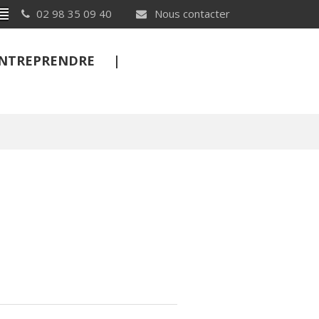
Breton
02 98 35 09 40
Nous contacter
 ENTREPRENDRE
FERMER