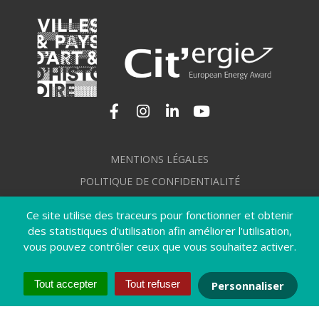
Lien vers le compte Facebook
Lien vers le compte Instagram
Lien vers le compte Linkedi
Lien vers la chaîne Yo
MENTIONS LÉGALES
POLITIQUE DE CONFIDENTIALITÉ
GÉRER MES COOKIES
Ce site utilise des traceurs pour fonctionner et obtenir
PLAN DU SITE
des statistiques d'utilisation afin améliorer l'utilisation,
vous pouvez contrôler ceux que vous souhaitez activer.
CRÉDITS
ACCESSIBILITÉ : NON CONFORME
Tout accepter
Tout refuser
Personnaliser