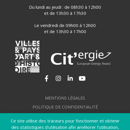
Du lundi au jeudi : de 08h30 à 12h00
et de 13h30 à 17h30
Le vendredi de 09h00 à 12h00
et de 13h30 à 17h00
Lien vers le compte Facebook
Lien vers le compte Instagram
Lien vers le compte Linkedi
Lien vers la chaîne Yo
MENTIONS LÉGALES
POLITIQUE DE CONFIDENTIALITÉ
GÉRER MES COOKIES
Ce site utilise des traceurs pour fonctionner et obtenir
PLAN DU SITE
des statistiques d'utilisation afin améliorer l'utilisation,