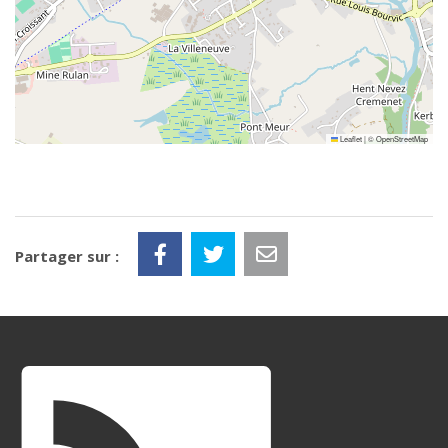
Leaflet
|
©
OpenStreetMap
Partager sur :