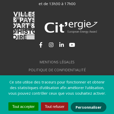
et de 13h30 à 17h00
Lien vers le compte Facebook
Lien vers le compte Instagram
Lien vers le compte Linkedi
Lien vers la chaîne Yo
MENTIONS LÉGALES
POLITIQUE DE CONFIDENTIALITÉ
GÉRER MES COOKIES
Ce site utilise des traceurs pour fonctionner et obtenir
PLAN DU SITE
des statistiques d'utilisation afin améliorer l'utilisation,
vous pouvez contrôler ceux que vous souhaitez activer.
CRÉDITS
ACCESSIBILITÉ : NON CONFORME
Tout accepter
Tout refuser
Personnaliser