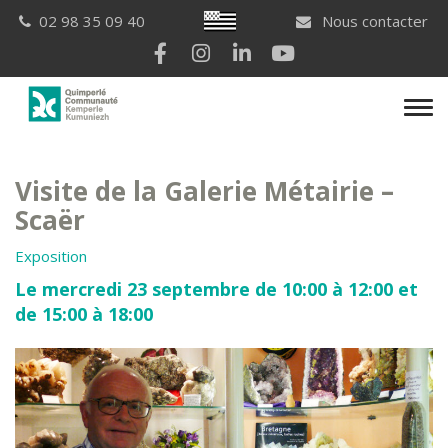
Gestion des traceurs
Breton
02 98 35 09 40
Nous contacter
Lien vers le compte Facebook
Lien vers le compte Instagram
Lien vers le compte Linkedi
Lien vers la chaîne Yo
Men
Visite de la Galerie Métairie –
Scaër
Exposition
Le mercredi 23 septembre de 10:00 à 12:00 et
de 15:00 à 18:00