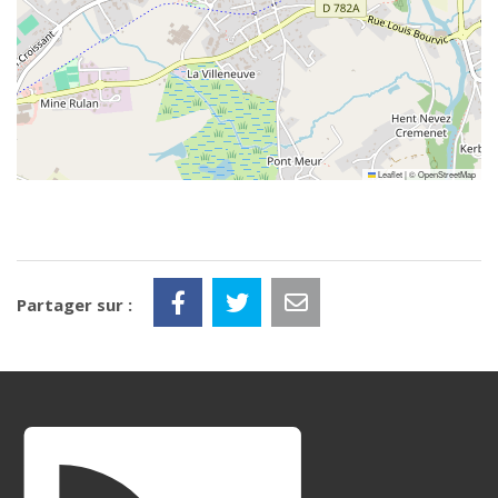
Leaflet
|
©
OpenStreetMap
Partager sur :