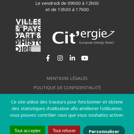
Le vendredi de 09h00 à 12h00
et de 13h30 à 17h00
Lien vers le compte Facebook
Lien vers le compte Instagram
Lien vers le compte Linkedi
Lien vers la chaîne Yo
MENTIONS LÉGALES
POLITIQUE DE CONFIDENTIALITÉ
GÉRER MES COOKIES
Ce site utilise des traceurs pour fonctionner et obtenir
PLAN DU SITE
des statistiques d'utilisation afin améliorer l'utilisation,
vous pouvez contrôler ceux que vous souhaitez activer.
CRÉDITS
ACCESSIBILITÉ : NON CONFORME
Tout accepter
Tout refuser
Personnaliser