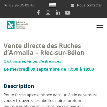
Gestion des traceurs
Breton
02 98 35 09 40
Nous contacter
Lien vers le compte Facebook
Lien vers le compte Instagram
Lien vers le compte Linkedi
Lien vers la chaîne Yo
Men
Vente directe des Ruches
d’Armalia – Riec-sur-Bélon
Gastronomie
,
Visites d'entreprises
Le mercredi 09 septembre de 17:00 à 19:00
Description
Description
Petite ferme apicole nichée dans un écrin de verdure,
vous y trouverez les abeilles noires bretonnes
heureuses et une apicultrice passionnée, qui