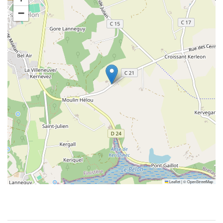
−
Leaflet
|
©
OpenStreetMap