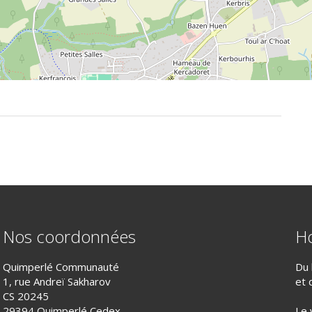
Nos coordonnées
Ho
Quimperlé Communauté
Du 
1, rue Andreï Sakharov
et 
CS 20245
29394 Quimperlé Cedex
Le 