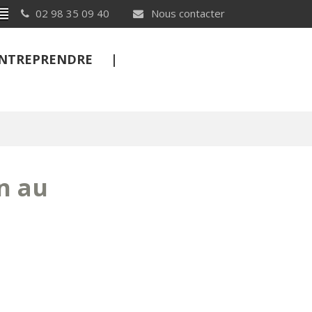
Breton
02 98 35 09 40
Nous contacter
 ENTREPRENDRE
FERMER
n au