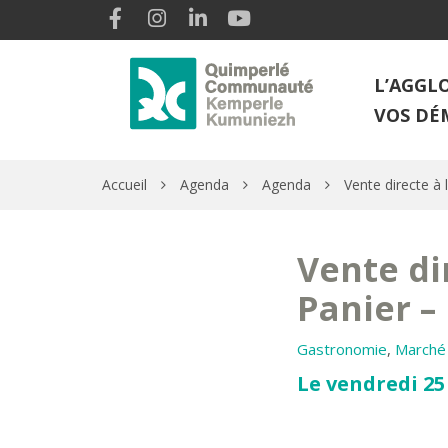
Gestion des traceurs
Lien vers le compte Facebook
Lien vers le compte Instagram
Lien vers le compte Linkedin
Lien vers la chaîne Youtube
L’AGGL
VOS DÉ
Accueil
Agenda
Agenda
Vente directe à
Vente di
Panier –
Gastronomie
,
Marché
Le vendredi 25