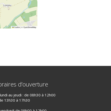
Leaflet
|
©
OpenStreetMap
raires d’ouverture
lundi au jeudi : de 08h30 à 12h00
de 13h30 à 17h30
vendredi de 09h00 à 12h00