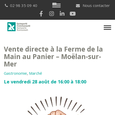
Gestion des traceurs
Breton
02 98 35 09 40
Nous contacter
Lien vers le compte Facebook
Lien vers le compte Instagram
Lien vers le compte Linkedi
Lien vers la chaîne Yo
Men
Vente directe à la Ferme de la
Main au Panier – Moëlan-sur-
Mer
Gastronomie
,
Marché
Le vendredi 28 août de 16:00 à 18:00