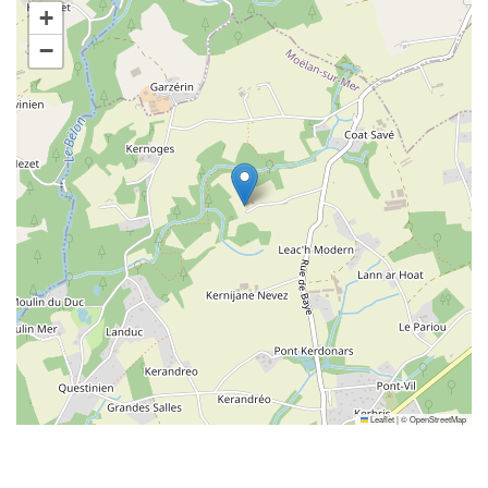
+
−
Leaflet
|
©
OpenStreetMap