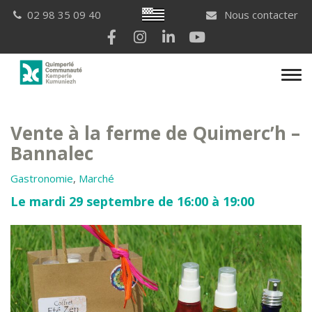
Gestion des traceurs
Breton
02 98 35 09 40
Nous contacter
Lien vers le compte Facebook
Lien vers le compte Instagram
Lien vers le compte Linkedi
Lien vers la chaîne Yo
Men
Vente à la ferme de Quimerc’h –
Bannalec
Gastronomie
,
Marché
Le mardi 29 septembre de 16:00 à 19:00