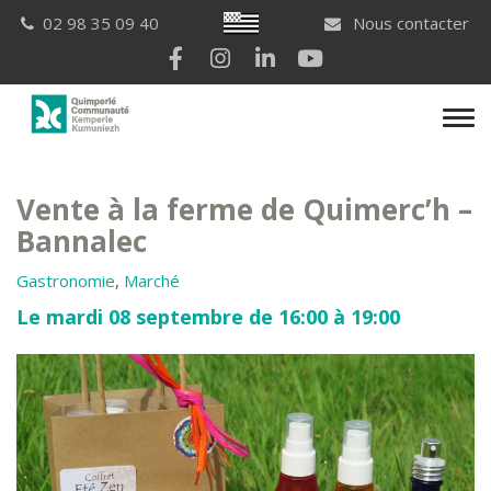
Gestion des traceurs
Breton
02 98 35 09 40
Nous contacter
Lien vers le compte Facebook
Lien vers le compte Instagram
Lien vers le compte Linkedi
Lien vers la chaîne Yo
Men
Vente à la ferme de Quimerc’h –
Bannalec
Gastronomie
,
Marché
Le mardi 08 septembre de 16:00 à 19:00