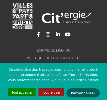
Lien vers le compte Facebook
Lien vers le compte Instagram
Lien vers le compte Linkedi
Lien vers la chaîne Yo
MENTIONS LÉGALES
POLITIQUE DE CONFIDENTIALITÉ
GÉRER MES COOKIES
Ce site utilise des traceurs pour fonctionner et obtenir
PLAN DU SITE
des statistiques d'utilisation afin améliorer l'utilisation,
vous pouvez contrôler ceux que vous souhaitez activer.
CRÉDITS
ACCESSIBILITÉ : NON CONFORME
Tout accepter
Tout refuser
Personnaliser