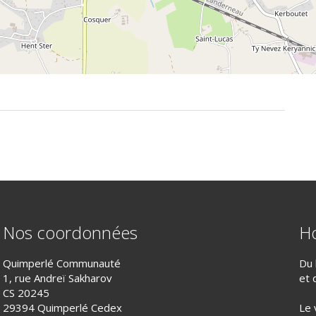
Nos coordonnées
Ho
Quimperlé Communauté
Du 
1, rue Andreï Sakharov
et 
CS 20245
29394 Quimperlé Cedex
Le 