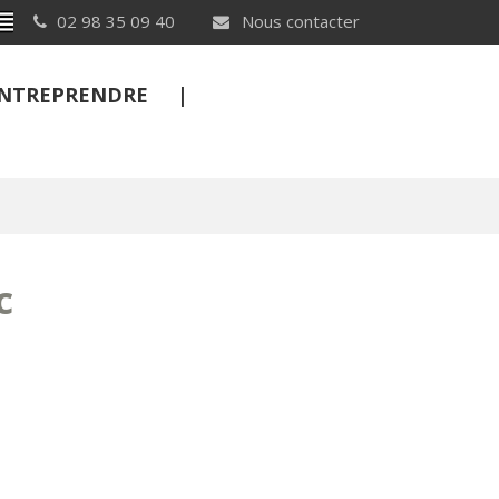
Breton
02 98 35 09 40
Nous contacter
 ENTREPRENDRE
FERMER
c