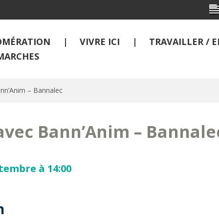
OMÉRATION
VIVRE ICI
TRAVAILLER /
MARCHES
nn’Anim – Bannalec
avec Bann’Anim – Bannale
ptembre à 14:00
n