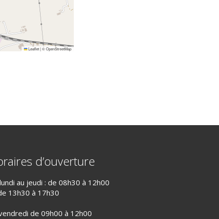
Leaflet
|
©
OpenStreetMap
raires d’ouverture
lundi au jeudi : de 08h30 à 12h00
de 13h30 à 17h30
vendredi de 09h00 à 12h00