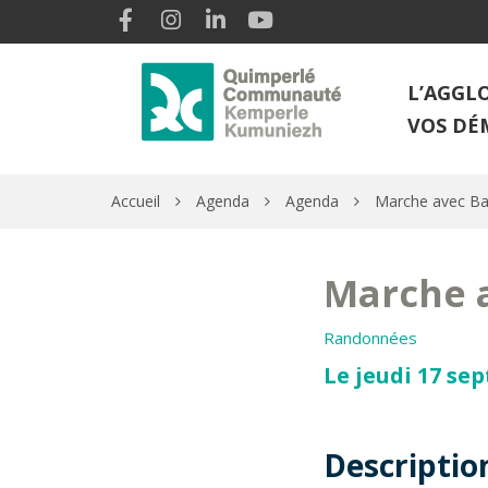
Gestion des traceurs
Lien vers le compte Facebook
Lien vers le compte Instagram
Lien vers le compte Linkedin
Lien vers la chaîne Youtube
L’AGGL
VOS DÉ
Accueil
Agenda
Agenda
Marche avec Ba
Marche 
Randonnées
Le jeudi 17 se
Descriptio