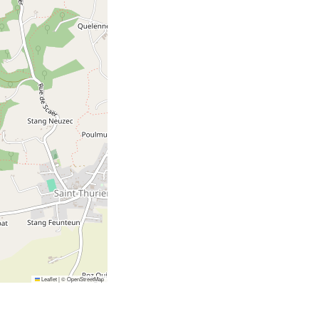
Leaflet
|
©
OpenStreetMap