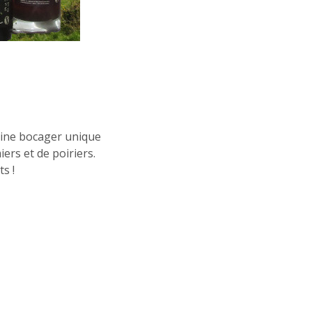
moine bocager unique
rs et de poiriers.
s !