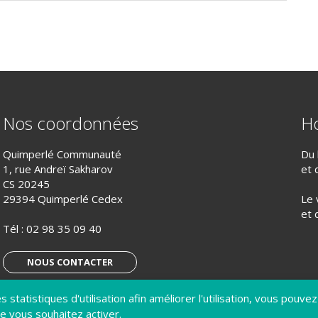
Nos coordonnées
Ho
Quimperlé Communauté
Du 
1, rue Andreï Sakharov
et 
CS 20245
29394 Quimperlé Cedex
Le 
et 
Tél :
02 98 35 09 40
NOUS CONTACTER
 statistiques d'utilisation afin améliorer l'utilisation, vous pouvez
S’ABONNER À LA LETTRE D’INFO
e vous souhaitez activer.