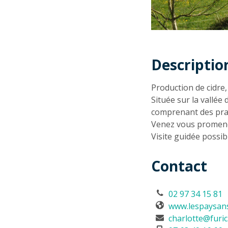
Descriptio
Descriptio
Production de cidre, 
Située sur la vallé
comprenant des prai
Venez vous promener
Visite guidée possib
Contact
02 97 34 15 81
www.lespaysanss
charlotte@furic