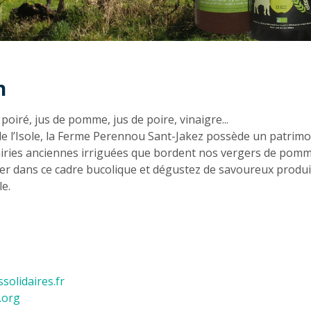
n
n
poiré, jus de pomme, jus de poire, vinaigre...
e de l’Isole, la Ferme Perennou Sant-Jakez possède un patri
ries anciennes irriguées que bordent nos vergers de pommie
 dans ce cadre bucolique et dégustez de savoureux produit
le.
olidaires.fr
.org