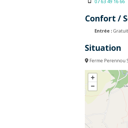
07 63 49 16 66
Confort / S
Entrée :
Gratui
Situation
Ferme Perennou Sa
+
−