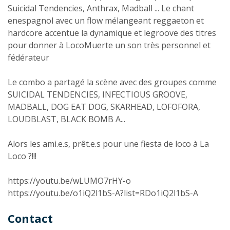
Suicidal Tendencies, Anthrax, Madball ... Le chant
enespagnol avec un flow mélangeant reggaeton et
hardcore accentue la dynamique et legroove des titres
pour donner à LocoMuerte un son très personnel et
fédérateur
Le combo a partagé la scène avec des groupes comme
SUICIDAL TENDENCIES, INFECTIOUS GROOVE,
MADBALL, DOG EAT DOG, SKARHEAD, LOFOFORA,
LOUDBLAST, BLACK BOMB A...
Alors les ami.e.s, prêt.e.s pour une fiesta de loco à La
Loco ?!!!
https://youtu.be/wLUMO7rHY-o
https://youtu.be/o1iQ2l1bS-A?list=RDo1iQ2l1bS-A
Contact