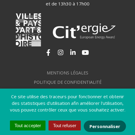
et de 13h30 à 17h00
Lien vers le compte Facebook
Lien vers le compte Instagram
Lien vers le compte Linkedi
Lien vers la chaîne Yo
MENTIONS LÉGALES
POLITIQUE DE CONFIDENTIALITÉ
GÉRER MES COOKIES
Ce site utilise des traceurs pour fonctionner et obtenir
PLAN DU SITE
des statistiques d'utilisation afin améliorer l'utilisation,
vous pouvez contrôler ceux que vous souhaitez activer.
CRÉDITS
ACCESSIBILITÉ : NON CONFORME
Tout accepter
Tout refuser
Personnaliser