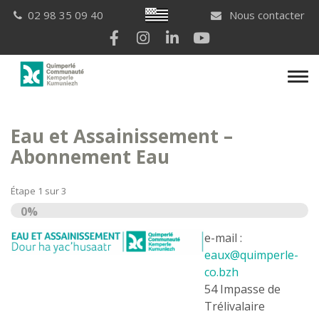
Gestion des traceurs
Breton
02 98 35 09 40
Nous contacter
Lien vers le compte Facebook
Lien vers le compte Instagram
Lien vers le compte Linkedi
Lien vers la chaîne Yo
Men
Eau et Assainissement –
Abonnement Eau
Étape
1
sur
3
0%
e-mail :
eaux@quimperle-
co.bzh
54 Impasse de
Trélivalaire