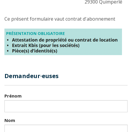
29300 Quimperlé
Ce présent formulaire vaut contrat d'abonnement
Demandeur·euses
DEMANDEUR·EUSE·S
Prénom
(NÉCESSAIRE)
Nom