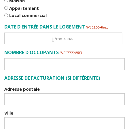
Maison
DE
Appartement
BIEN
Local commercial
(NÉCESSAIRE)
DATE D'ENTRÉE DANS LE LOGEMENT
(NÉCESSAIRE)
JJ
slash
NOMBRE D'OCCUPANTS
(NÉCESSAIRE)
MM
slash
AAAA
ADRESSE DE FACTURATION (SI DIFFÉRENTE)
Adresse postale
Ville